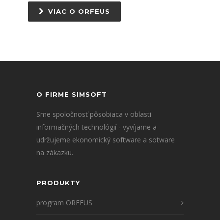
VIAC O ORFEUS
O FIRME SIMSOFT
Sme spoločnosť pôsobiaca v oblasti
informačných technológií - vyvíjame a
udržujeme ekonomický software a sotware
na zákazku.
PRODUKTY
program ORFEUS