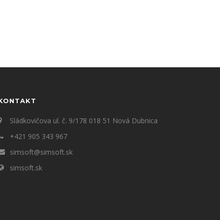
KONTAKT
Sládkovičova ul. č. 9/178 018 51 Nová Dubnica
+421 905 343 967
simsoft@simsoft.sk
simsoft.sk