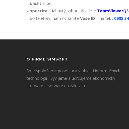
–
uložiť
súbor
–
spustite
stiahnutý súbor inštalácie
TeamViewerQS
– do telefónu nám oznámte
Vaše ID
– na tel. :
0905 34
O FIRME SIMSOFT
Sme spoločnosť pôsobiaca v oblasti informačných
technológií - vyvíjame a udržujeme ekonomický
software a sotware na zákazku.