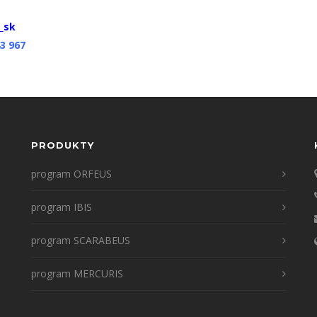
_sk
3 967
PRODUKTY
program ORFEUS
program IBIS
program SCARABEUS
program MERCURIS