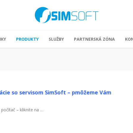
NKY
PRODUKTY
SLUŽBY
PARTNERSKÁ ZÓNA
KO
ácie so servisom SimSoft – pmôžeme Vám
 počítač – kliknite na …